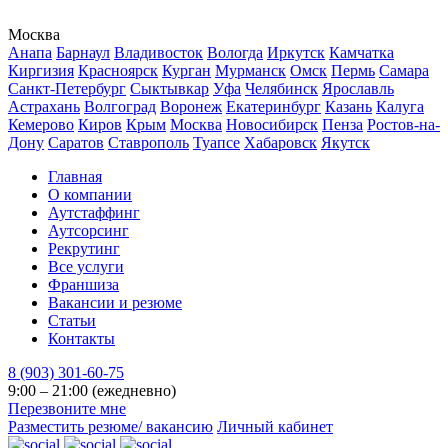
Москва
Анапа
Барнаул
Владивосток
Вологда
Иркутск
Камчатка
Киргизия
Красноярск
Курган
Мурманск
Омск
Пермь
Самара
Санкт-Петербург
Сыктывкар
Уфа
Челябинск
Ярославль
Астрахань
Волгоград
Воронеж
Екатеринбург
Казань
Калуга
Кемерово
Киров
Крым
Москва
Новосибирск
Пенза
Ростов-на-
Дону
Саратов
Ставрополь
Туапсе
Хабаровск
Якутск
Главная
О компании
Аутстаффинг
Аутсорсинг
Рекрутинг
Все услуги
Франшиза
Вакансии и резюме
Статьи
Контакты
8 (903) 301-60-75
9:00 – 21:00 (ежедневно)
Перезвоните мне
Разместить резюме/ вакансию
Личный кабинет