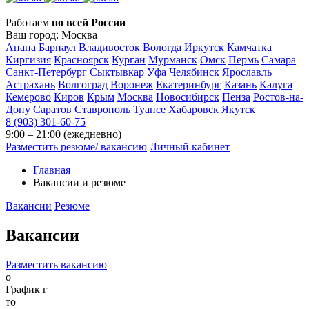
Работаем
по всей России
Ваш город:
Москва
Анапа
Барнаул
Владивосток
Вологда
Иркутск
Камчатка
Киргизия
Красноярск
Курган
Мурманск
Омск
Пермь
Самара
Санкт-Петербург
Сыктывкар
Уфа
Челябинск
Ярославль
Астрахань
Волгоград
Воронеж
Екатеринбург
Казань
Калуга
Кемерово
Киров
Крым
Москва
Новосибирск
Пенза
Ростов-на-
Дону
Саратов
Ставрополь
Туапсе
Хабаровск
Якутск
8 (903) 301-60-75
9:00 – 21:00 (ежедневно)
Разместить резюме/ вакансию
Личный кабинет
Главная
Вакансии и резюме
Вакансии
Резюме
Вакансии
Разместить вакансию
о
График г
то