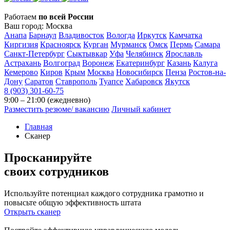
Работаем
по всей России
Ваш город:
Москва
Анапа
Барнаул
Владивосток
Вологда
Иркутск
Камчатка
Киргизия
Красноярск
Курган
Мурманск
Омск
Пермь
Самара
Санкт-Петербург
Сыктывкар
Уфа
Челябинск
Ярославль
Астрахань
Волгоград
Воронеж
Екатеринбург
Казань
Калуга
Кемерово
Киров
Крым
Москва
Новосибирск
Пенза
Ростов-на-
Дону
Саратов
Ставрополь
Туапсе
Хабаровск
Якутск
8 (903) 301-60-75
9:00 – 21:00 (ежедневно)
Разместить резюме/ вакансию
Личный кабинет
Главная
Сканер
Просканируйте
своих
сотрудников
Используйте потенциал каждого сотрудника грамотно и
повысьте общую эффективность штата
Открыть сканер