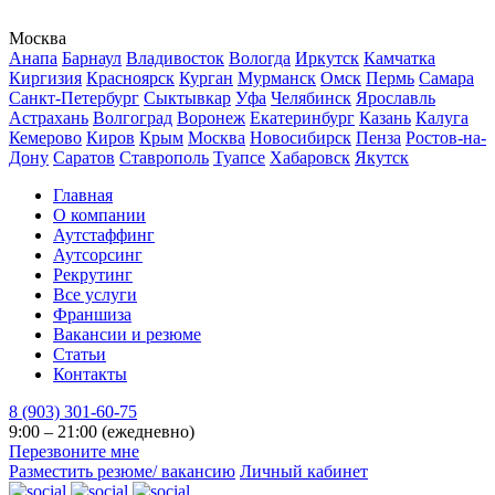
Москва
Анапа
Барнаул
Владивосток
Вологда
Иркутск
Камчатка
Киргизия
Красноярск
Курган
Мурманск
Омск
Пермь
Самара
Санкт-Петербург
Сыктывкар
Уфа
Челябинск
Ярославль
Астрахань
Волгоград
Воронеж
Екатеринбург
Казань
Калуга
Кемерово
Киров
Крым
Москва
Новосибирск
Пенза
Ростов-на-
Дону
Саратов
Ставрополь
Туапсе
Хабаровск
Якутск
Главная
О компании
Аутстаффинг
Аутсорсинг
Рекрутинг
Все услуги
Франшиза
Вакансии и резюме
Статьи
Контакты
8 (903) 301-60-75
9:00 – 21:00 (ежедневно)
Перезвоните мне
Разместить резюме/ вакансию
Личный кабинет